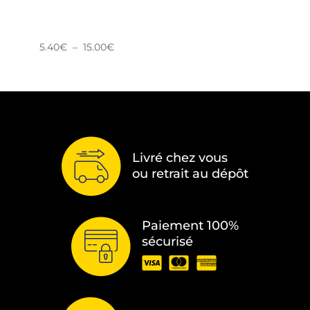
Plage
5.40
€
–
15.00
€
de
prix :
5.40€
à
15.00€
Livré chez vous
ou retrait au dépôt
Paiement 100%
sécurisé