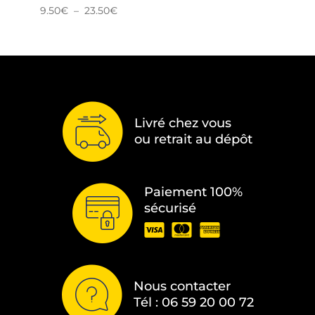
Plage
9.50
€
–
23.50
€
de
prix :
9.50€
à
23.50€
Livré chez vous
ou retrait au dépôt
Paiement 100%
sécurisé
Nous contacter
Tél : 06 59 20 00 72