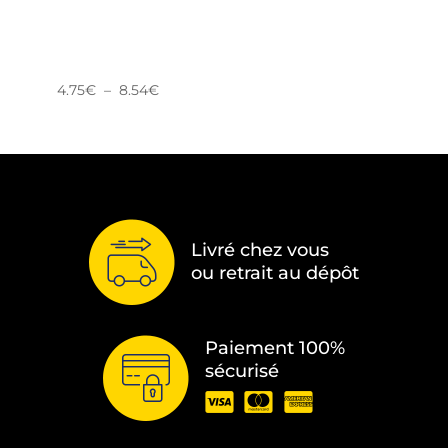
Plage
4.75
€
–
8.54
€
de
prix :
4.75€
à
8.54€
Livré chez vous
ou retrait au dépôt
Paiement 100%
sécurisé