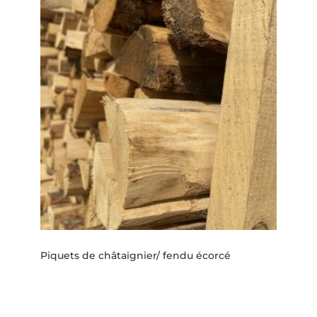
Piquets de châtaignier/ fendu écorcé