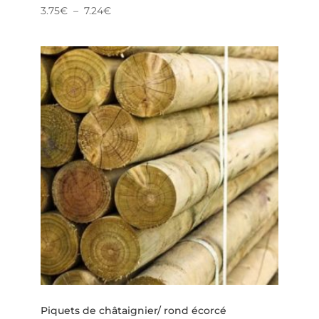
Plage
3.75
€
–
7.24
€
de
prix :
3.75€
à
7.24€
Piquets de châtaignier/ rond écorcé